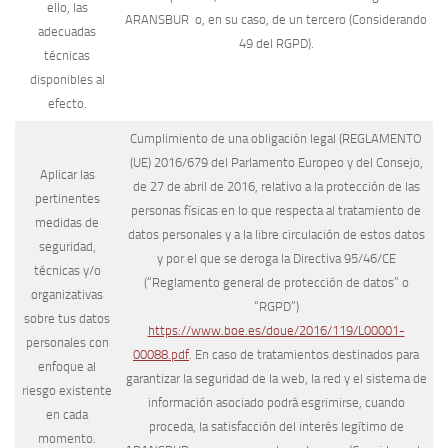
ello, las
ARANSBUR o, en su caso, de un tercero (Considerando
adecuadas
49 del RGPD).
técnicas
disponibles al
efecto.
Cumplimiento de una obligación legal (REGLAMENTO
(UE) 2016/679 del Parlamento Europeo y del Consejo,
Aplicar las
de 27 de abril de 2016, relativo a la protección de las
pertinentes
personas físicas en lo que respecta al tratamiento de
medidas de
datos personales y a la libre circulación de estos datos
seguridad,
y por el que se deroga la Directiva 95/46/CE
técnicas y/o
(“Reglamento general de protección de datos” o
organizativas
“RGPD”)
sobre tus datos
https://www.boe.es/doue/2016/119/L00001-
personales con
00088.pdf
. En caso de tratamientos destinados para
enfoque al
garantizar la seguridad de la web, la red y el sistema de
riesgo existente
información asociado podrá esgrimirse, cuando
en cada
proceda, la satisfacción del interés legítimo de
momento.