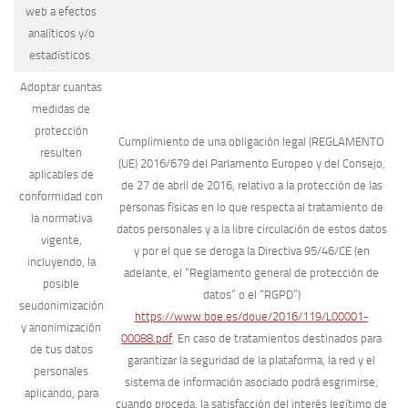
web a efectos
analíticos y/o
estadísticos.
Adoptar cuantas
medidas de
protección
Cumplimiento de una obligación legal (REGLAMENTO
resulten
(UE) 2016/679 del Parlamento Europeo y del Consejo,
aplicables de
de 27 de abril de 2016, relativo a la protección de las
conformidad con
personas físicas en lo que respecta al tratamiento de
la normativa
datos personales y a la libre circulación de estos datos
vigente,
y por el que se deroga la Directiva 95/46/CE (en
incluyendo, la
adelante, el “Reglamento general de protección de
posible
datos” o el “RGPD”)
seudonimización
https://www.boe.es/doue/2016/119/L00001-
y anonimización
00088.pdf
. En caso de tratamientos destinados para
de tus datos
garantizar la seguridad de la plataforma, la red y el
personales
sistema de información asociado podrá esgrimirse,
aplicando, para
cuando proceda, la satisfacción del interés legítimo de