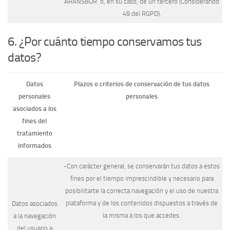
ARANSBUR o, en su caso, de un tercero (Considerando
49 del RGPD).
6. ¿Por cuánto tiempo conservamos tus
datos?
Datos
Plazos o criterios de conservación de tus datos
personales
personales
asociados a los
fines del
tratamiento
informados
-Con carácter general, se conservarán tus datos a estos
fines por el tiempo imprescindible y necesario para
posibilitarte la correcta navegación y el uso de nuestra
plataforma y de los contenidos dispuestos a través de
Datos asociados
la misma a los que accedes.
a la navegación
del usuario a