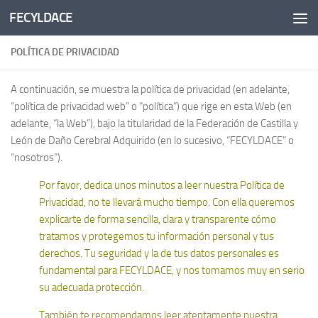
FECYLDACE
Saltar al contenido
POLÍTICA DE PRIVACIDAD
A continuación, se muestra la política de privacidad (en adelante,
“política de privacidad web” o “política”) que rige en esta Web (en
adelante, “la Web”), bajo la titularidad de la Federación de Castilla y
León de Daño Cerebral Adquirido (en lo sucesivo, “FECYLDACE” o
“nosotros”).
Por favor, dedica unos minutos a leer nuestra Política de
Privacidad, no te llevará mucho tiempo. Con ella queremos
explicarte de forma sencilla, clara y transparente cómo
tratamos y protegemos tu información personal y tus
derechos. Tu seguridad y la de tus datos personales es
fundamental para FECYLDACE, y nos tomamos muy en serio
su adecuada protección.
También te recomendamos leer atentamente nuestra